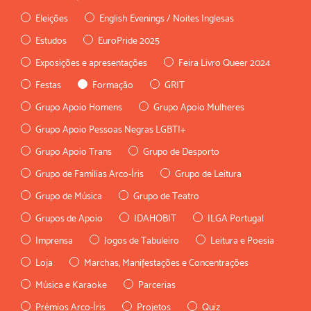
Eleições
English Evenings / Noites Inglesas
Estudos
EuroPride 2025
Exposições e apresentações
Feira Livro Queer 2024
Festas
Formação
GRIT
Grupo Apoio Homens
Grupo Apoio Mulheres
Grupo Apoio Pessoas Negras LGBTI+
Grupo Apoio Trans
Grupo de Desporto
Grupo de Famílias Arco-Íris
Grupo de Leitura
Grupo de Música
Grupo de Teatro
Grupos de Apoio
IDAHOBIT
ILGA Portugal
Imprensa
Jogos de Tabuleiro
Leitura e Poesia
Loja
Marchas, Manifestações e Concentrações
Música e Karaoke
Parcerias
Prémios Arco-Íris
Projetos
Quiz