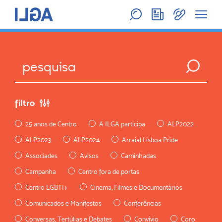
filtro
25 anos de Centro
A ILGA participa
ALP2022
ALP2023
ALP2024
Arraial Lisboa Pride
Associades
Avisos
Caminhadas
Campanha
Centro fora de portas
Centro LGBTI+
Cinema, Filmes e Documentários
Comunicados e Manifestos
Conferências
Conversas, Tertúlias e Debates
Convívio
Coro