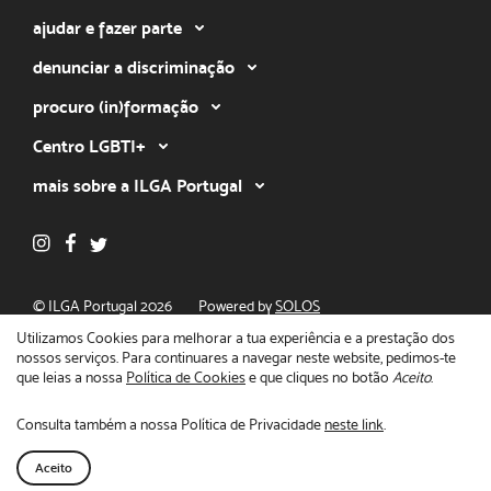
ajudar e fazer parte
denunciar a discriminação
procuro (in)formação
Centro LGBTI+
mais sobre a ILGA Portugal
© ILGA Portugal 2026
Powered by
SOLOS
Política de privacidade
Utilizamos Cookies para melhorar a tua experiência e a prestação dos
nossos serviços. Para continuares a navegar neste website, pedimos-te
que leias a nossa
Política de Cookies
e que cliques no botão
Aceito
.
Consulta também a nossa Política de Privacidade
neste link
.
Fecha
O teu apoio faz a diferença!
Doar agora
Aceito
Destaque