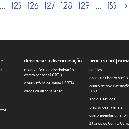
127
…
125
126
128
129
…
155
te
denunciar a discriminação
procuro (in)form
ha
observatório da discriminação
notícias
contra pessoas LGBTI+
dados da discriminação
observatório de saúde LGBTI+
centro de documentaçã
dados da discriminação
Diniz
apoio a estudos
preciso de materiais
ntos
quero agendar uma fo
25 anos de Centro Comu