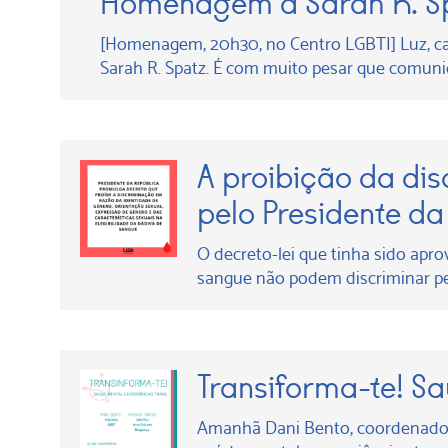
Homenagem à Sarah R. S
[Homenagem, 20h30, no Centro LGBTI] Luz, cal
Sarah R. Spatz. É com muito pesar que comun
A proibição da di
pelo Presidente d
O decreto-lei que tinha sido apr
sangue não podem discriminar pe
Transiforma-te! Sa
Amanhã Dani Bento, coordenadora