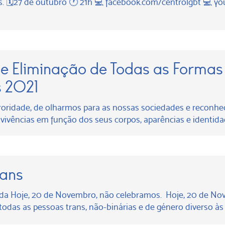
ns. 🗓️27 de outubro 🕐 21h 💻 facebook.com/centrolgbt 💻
de Eliminação de Todas as Formas
s 2021
ororidade, de olharmos para as nossas sociedades e reconh
 vivências em função dos seus corpos, aparências e identida
rans
vida Hoje, 20 de Novembro, não celebramos. Hoje, 20 de 
das as pessoas trans, não-binárias e de género diverso às 