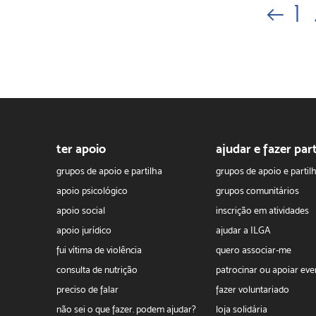
1
ter apoio
ajudar e fazer par
grupos de apoio e partilha
grupos de apoio e partil
apoio psicológico
grupos comunitários
apoio social
inscrição em atividades
apoio jurídico
ajudar a ILGA
fui vítima de violência
quero associar-me
consulta de nutrição
patrocinar ou apoiar eve
preciso de falar
fazer voluntariado
não sei o que fazer. podem ajudar?
loja solidária