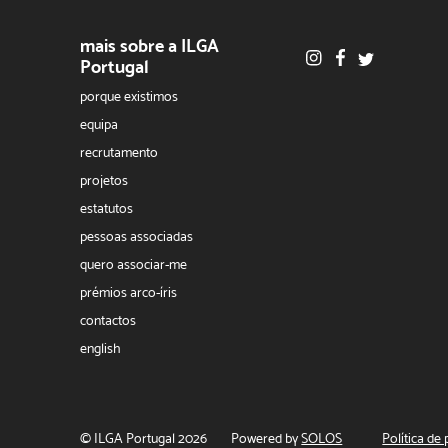
mais sobre a ILGA
Portugal
porque existimos
equipa
recrutamento
projetos
estatutos
pessoas associadas
quero associar-me
prémios arco-íris
contactos
english
© ILGA Portugal 2026
Powered by
SOLOS
Política de