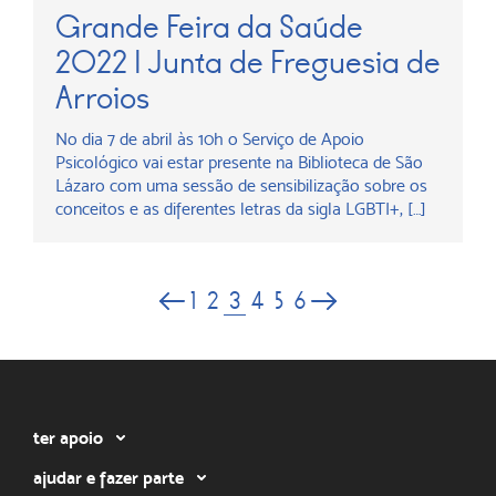
Grande Feira da Saúde
2022 | Junta de Freguesia de
Arroios
No dia 7 de abril às 10h o Serviço de Apoio
Psicológico vai estar presente na Biblioteca de São
Lázaro com uma sessão de sensibilização sobre os
conceitos e as diferentes letras da sigla LGBTI+, […]
3
1
2
4
5
6
ter apoio
ajudar e fazer parte