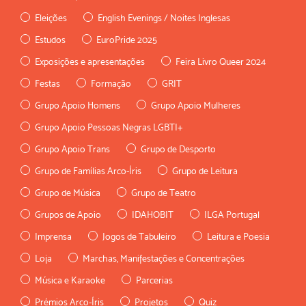
Eleições
English Evenings / Noites Inglesas
Estudos
EuroPride 2025
Exposições e apresentações
Feira Livro Queer 2024
Festas
Formação
GRIT
Grupo Apoio Homens
Grupo Apoio Mulheres
Grupo Apoio Pessoas Negras LGBTI+
Grupo Apoio Trans
Grupo de Desporto
Grupo de Famílias Arco-Íris
Grupo de Leitura
Grupo de Música
Grupo de Teatro
Grupos de Apoio
IDAHOBIT
ILGA Portugal
Imprensa
Jogos de Tabuleiro
Leitura e Poesia
Loja
Marchas, Manifestações e Concentrações
Música e Karaoke
Parcerias
Prémios Arco-Íris
Projetos
Quiz