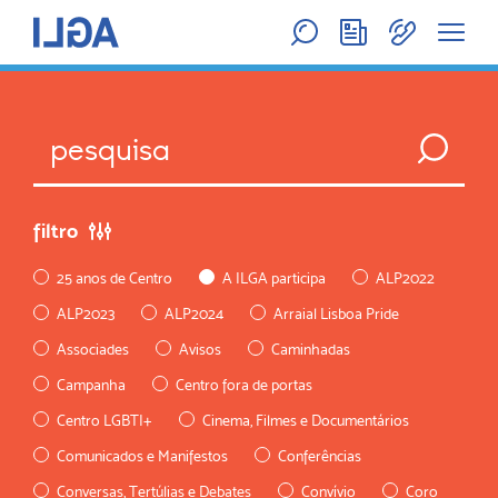
filtro
25 anos de Centro
A ILGA participa
ALP2022
ALP2023
ALP2024
Arraial Lisboa Pride
Associades
Avisos
Caminhadas
Campanha
Centro fora de portas
Centro LGBTI+
Cinema, Filmes e Documentários
Comunicados e Manifestos
Conferências
Conversas, Tertúlias e Debates
Convívio
Coro