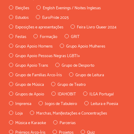
Eleições
English Evenings / Noites Inglesas
Estudos
EuroPride 2025
Exposições e apresentações
Feira Livro Queer 2024
Festas
Formação
GRIT
Grupo Apoio Homens
Grupo Apoio Mulheres
Grupo Apoio Pessoas Negras LGBTI+
Grupo Apoio Trans
Grupo de Desporto
Grupo de Famílias Arco-Íris
Grupo de Leitura
Grupo de Música
Grupo de Teatro
Grupos de Apoio
IDAHOBIT
ILGA Portugal
Imprensa
Jogos de Tabuleiro
Leitura e Poesia
Loja
Marchas, Manifestações e Concentrações
Música e Karaoke
Parcerias
Prémios Arco-Íris
Projetos
Quiz