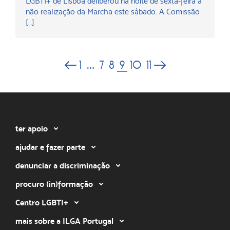
LGBTI+ de Lisboa deliberou na noite de sexta-feira a
não realização da Marcha este sábado. A Comissão
[…]
9
1
…
7
8
10
11
ter apoio
ajudar e fazer parte
denunciar a discriminação
procuro (in)formação
Centro LGBTI+
mais sobre a ILGA Portugal