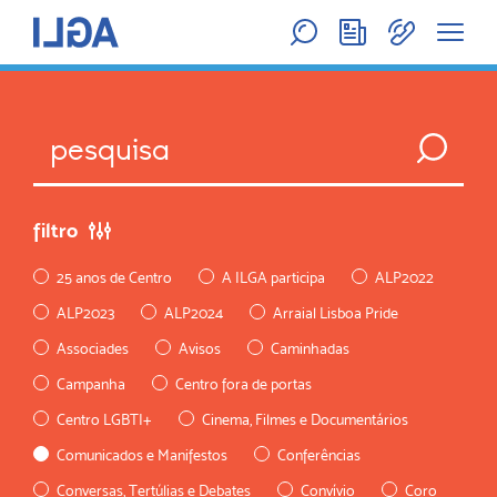
filtro
25 anos de Centro
A ILGA participa
ALP2022
ALP2023
ALP2024
Arraial Lisboa Pride
Associades
Avisos
Caminhadas
Campanha
Centro fora de portas
Centro LGBTI+
Cinema, Filmes e Documentários
Comunicados e Manifestos
Conferências
Conversas, Tertúlias e Debates
Convívio
Coro