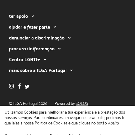
ter apoio
ajudar e fazer parte
denunciar a discriminação
procuro (in)formação
Centro LGBTI+
mais sobre a ILGA Portugal
© ILGA Portugal 2026
Powered by
SOLOS
Política de privacidade
Utilizamos Cookies para melhorar a tua experiência e a prestação dos
nossos serviços. Para continuares a navegar neste website, pedimos-te
que leias a nossa
Política de Cookies
e que cliques no botão
Aceito
.