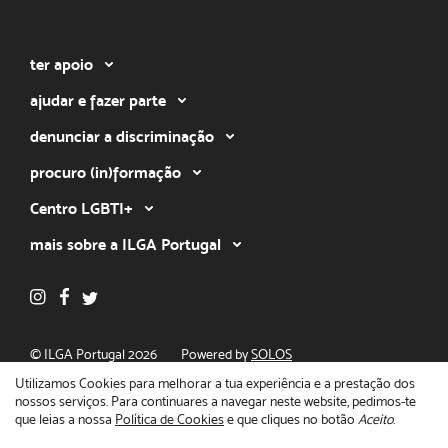
ter apoio
ajudar e fazer parte
denunciar a discriminação
procuro (in)formação
Centro LGBTI+
mais sobre a ILGA Portugal
© ILGA Portugal 2026
Powered by
SOLOS
Política de privacidade
Utilizamos Cookies para melhorar a tua experiência e a prestação dos
nossos serviços. Para continuares a navegar neste website, pedimos-te
que leias a nossa
Política de Cookies
e que cliques no botão
Aceito
.