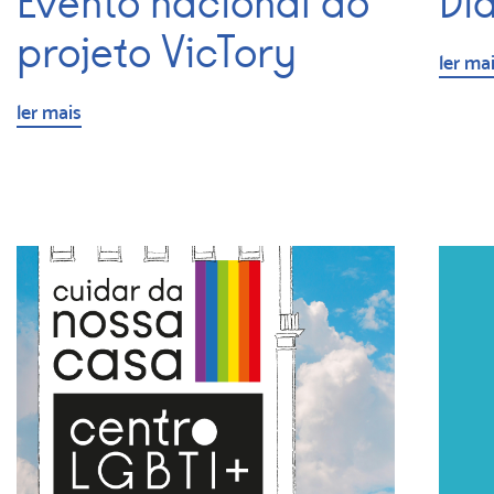
Di
Evento nacional do
projeto VicTory
ler ma
ler mais