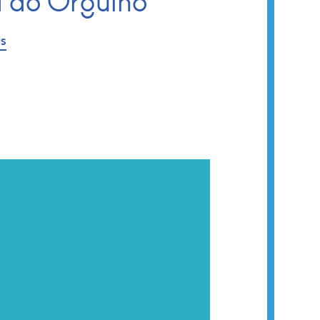
a do Orgulho
is