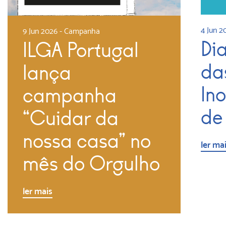
4 Jun 2
9 Jun 2026
-
Campanha
Di
ILGA Portugal
da
lança
In
campanha
de
“Cuidar da
nossa casa” no
ler ma
mês do Orgulho
ler mais