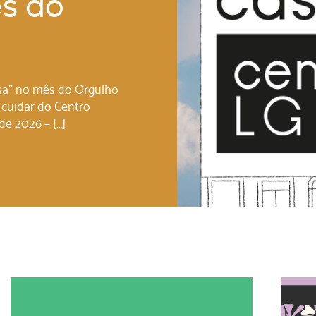
ês do
sa” no mês do Orgulho
 cuidar do Centro
de 2026 – […]