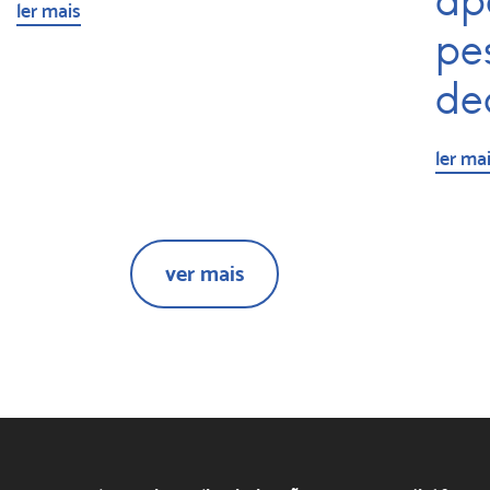
ap
ler mais
pe
de
ler ma
ver mais