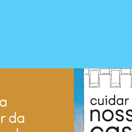
ça
r da