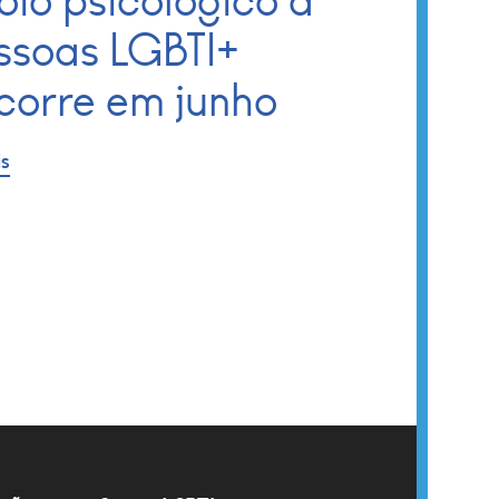
oio psicológico a
ssoas LGBTI+
corre em junho
is