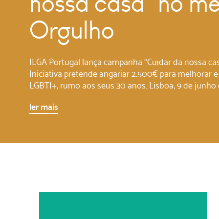
nossa casa” no m
Orgulho
ILGA Portugal lança campanha “Cuidar da nossa ca
Iniciativa pretende angariar 2.500€ para melhorar e
LGBTI+, rumo aos seus 30 anos. Lisboa, 9 de junho 
ler mais