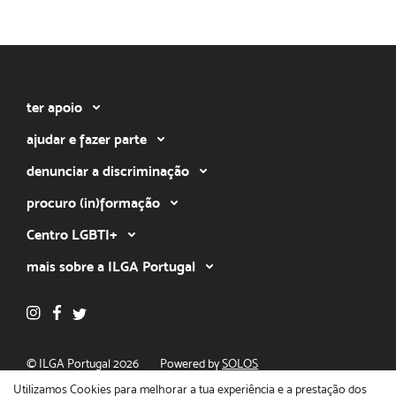
ter apoio
ajudar e fazer parte
denunciar a discriminação
procuro (in)formação
Centro LGBTI+
mais sobre a ILGA Portugal
© ILGA Portugal 2026
Powered by
SOLOS
Política de privacidade
Utilizamos Cookies para melhorar a tua experiência e a prestação dos