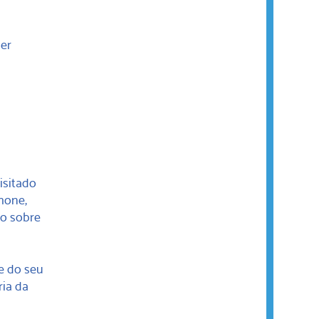
er
isitado
hone,
ão sobre
e do seu
ria da