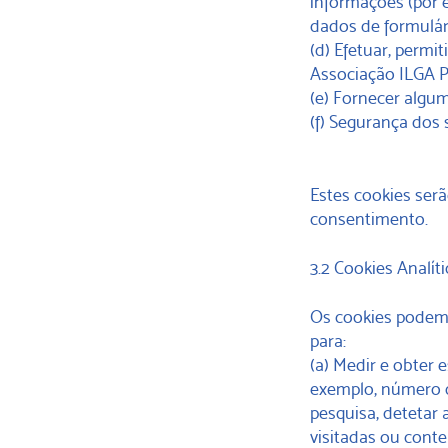
informações (por 
dados de formulári
(d) Efetuar, permi
Associação ILGA P
(e) Fornecer algum
(f) Segurança dos
Estes cookies se
consentimento.
3.2 Cookies Analít
Os cookies podem 
para:
(a) Medir e obter 
exemplo, número d
pesquisa, detetar
visitadas ou conte