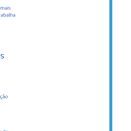
 mais
rabalha
es
ação