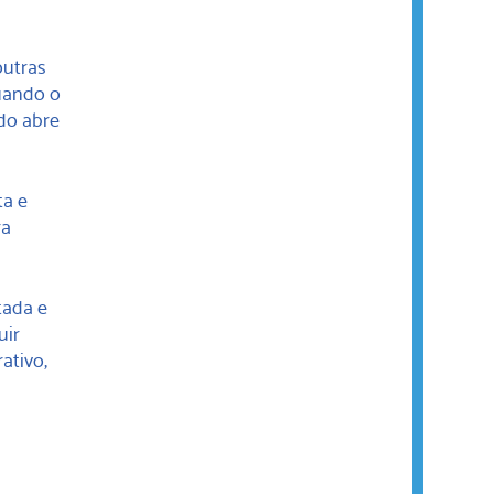
outras
uando o
do abre
ta e
ra
tada e
uir
ativo,
r