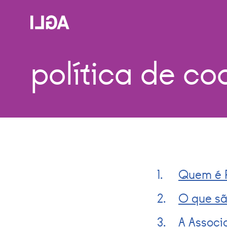
política de co
Quem é R
O que sã
A Associ