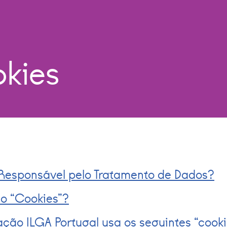
okies
esponsável pelo Tratamento de Dados?
o “Cookies”?
ação ILGA Portugal usa os seguintes “cooki