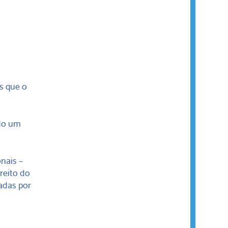
es que o
ado um
nais –
reito do
dadas por