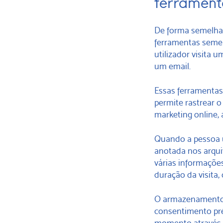
ferrament
De forma semelhan
ferramentas seme
utilizador visita
um email.
Essas ferramentas
permite rastrear 
marketing online,
Quando a pessoa ut
anotada nos arquiv
várias informaçõe
duração da visita,
O armazenamento 
consentimento pré
momento através d