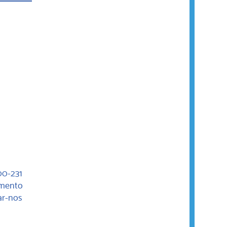
00-231
amento
ar-nos