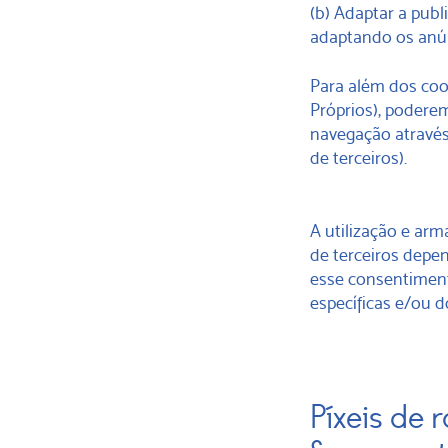
(b) Adaptar a pub
adaptando os anúnc
Para além dos cook
Próprios), poderem
navegação através 
de terceiros).
A utilização e ar
de terceiros depe
esse consentiment
específicas e/ou 
Píxeis de