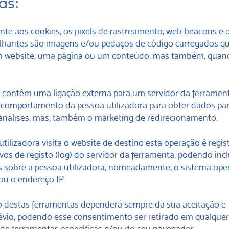
as:
te aos cookies, os pixels de rastreamento, web beacons e 
lhantes são imagens e/ou pedaços de código carregados q
 um website, uma página ou um conteúdo, mas também, quan
 contêm uma ligação externa para um servidor da ferramen
o comportamento da pessoa utilizadora para obter dados pa
 análises, mas, também o marketing de redirecionamento.
ilizadora visita o website de destino esta operação é regis
os de registo (log) do servidor da ferramenta, podendo incl
s sobre a pessoa utilizadora, nomeadamente, o sistema oper
 ou o endereço IP.
destas ferramentas dependerá sempre da sua aceitação e
vio, podendo esse consentimento ser retirado em qualque
e ferramentas específicas e/ou do seu navegador.