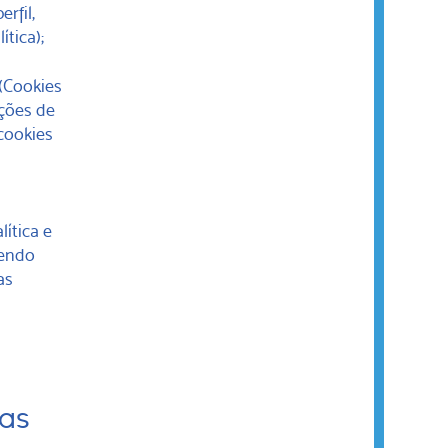
rfil,
tica);
 (Cookies
ações de
(cookies
ítica e
dendo
as
ras