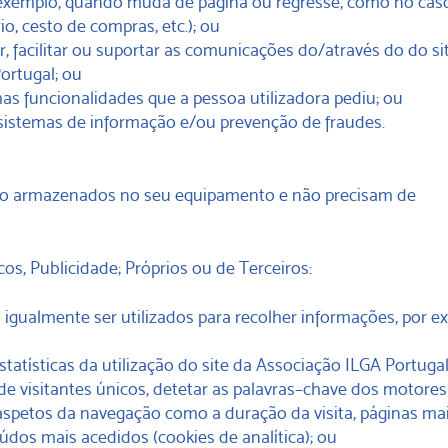
exemplo, quando muda de página ou regresse, como no cas
o, cesto de compras, etc.); ou
tir, facilitar ou suportar as comunicações do/através do do si
ortugal; ou
as funcionalidades que a pessoa utilizadora pediu; ou
 sistemas de informação e/ou prevenção de fraudes.
rão armazenados no seu equipamento e não precisam de
icos, Publicidade; Próprios ou de Terceiros:
igualmente ser utilizados para recolher informações, por e
estatísticas da utilização do site da Associação ILGA Portugal
e visitantes únicos, detetar as palavras–chave dos motores
 aspetos da navegação como a duração da visita, páginas ma
údos mais acedidos (cookies de analítica); ou