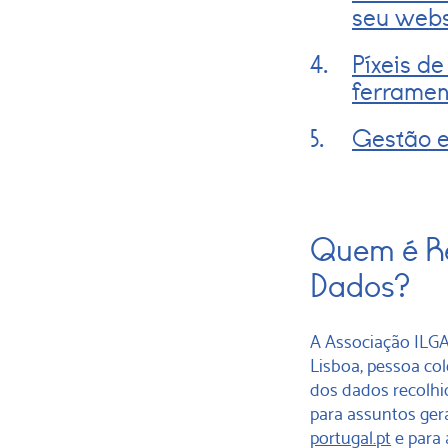
seu webs
Píxeis d
ferramen
Gestão e
Quem é Re
Dados?
A Associação ILGA 
Lisboa, pessoa co
dos dados recolhid
para assuntos gera
portugal.pt
e para 