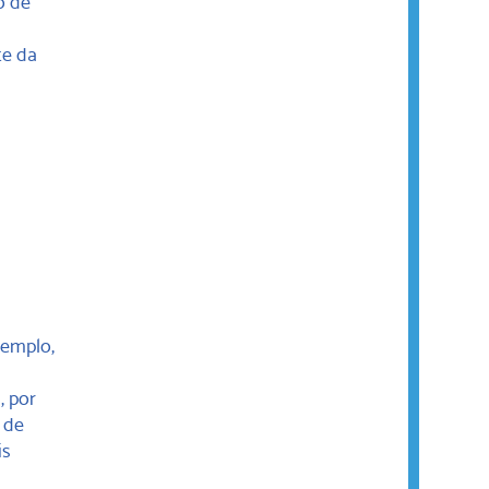
o de
te da
xemplo,
, por
 de
is