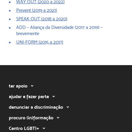
WAY OUT (2020 a 2022)
Prevent (2019 a 2021)
SPEAK OUT (2018 a 2020)
ADD – Aliança da Diversidade (2017 a 2019) –
brevemente
UNI-FORM (2015 a 2017)
ter apoio
ajudar e fazer parte
denunciar a discriminação
procuro (in)formação
Centro LGBTI+