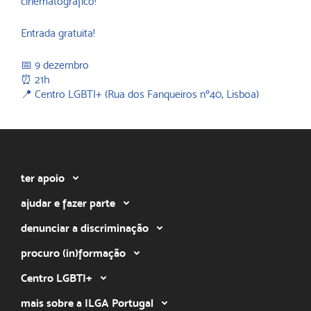
cinematográfico!
Entrada gratuita!
📅 9 dezembro
⏰ 21h
📍 Centro LGBTI+ (Rua dos Fanqueiros nº40, Lisboa)
ter apoio
ajudar e fazer parte
denunciar a discriminação
procuro (in)formação
Centro LGBTI+
mais sobre a ILGA Portugal