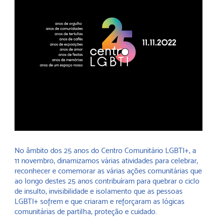
No âmbito dos 25 anos do Centro Comunitário LGBTI+, a
11 novembro, dinamizamos várias atividades para celebrar,
reconhecer e comemorar as várias ações comunitárias que
ao longo destes 25 anos contribuíram para quebrar o ciclo
de insulto, invisibilidade e isolamento que as pessoas
LGBTI+ sofrem e que criaram e reforçaram as lógicas
comunitárias de partilha, proteção e cuidado.