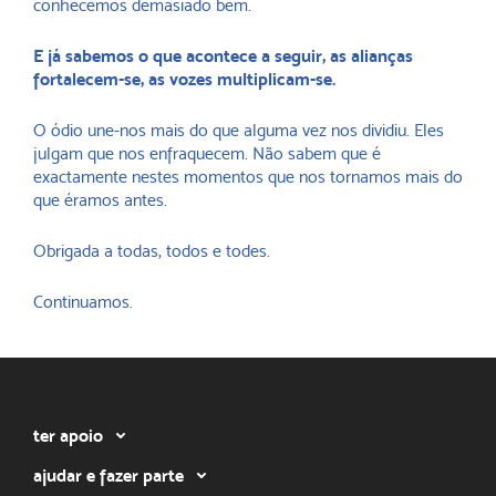
conhecemos demasiado bem.
E já sabemos o que acontece a seguir, as alianças
fortalecem-se, as vozes multiplicam-se.
O ódio une-nos mais do que alguma vez nos dividiu. Eles
julgam que nos enfraquecem. Não sabem que é
exactamente nestes momentos que nos tornamos mais do
que éramos antes.
Obrigada a todas, todos e todes.
Continuamos.
ter apoio
ajudar e fazer parte