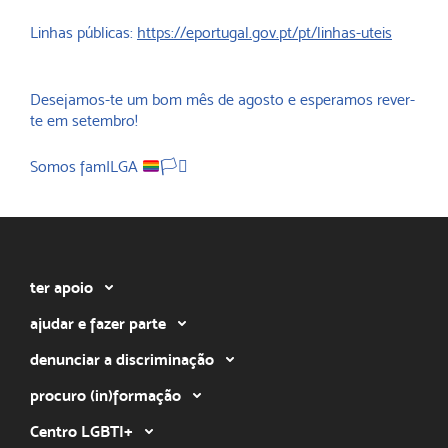
Linhas públicas:
https://eportugal.gov.pt/pt/linhas-uteis
Desejamos-te um bom mês de agosto e esperamos rever-
te em setembro!
Somos famILGA
🏳️‍⚧️
ter apoio
ajudar e fazer parte
denunciar a discriminação
procuro (in)formação
Centro LGBTI+