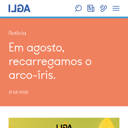
Notícia
Em agosto,
recarregamos o
arco-íris.
31 Jul 2025