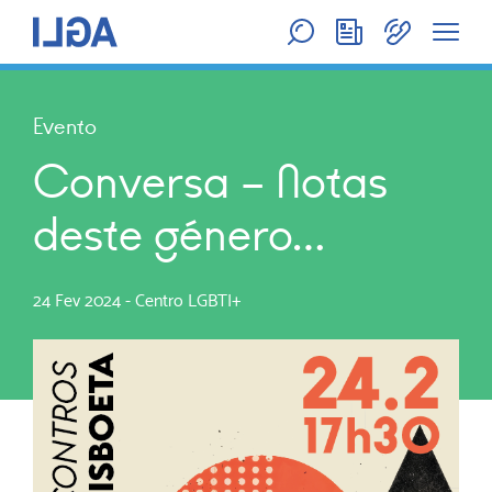
Evento
Conversa – Notas
deste género…
24 Fev 2024
-
Centro LGBTI+