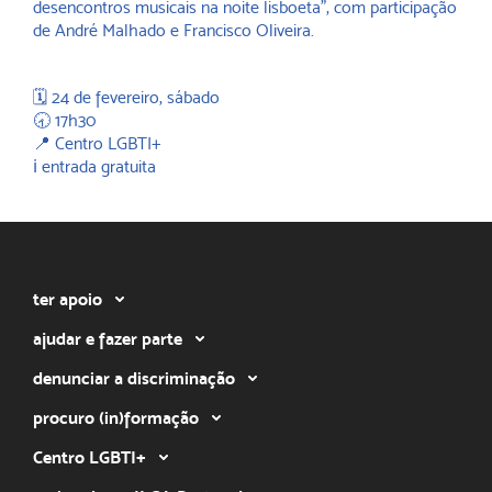
desencontros musicais na noite lisboeta”, com participação
de André Malhado e Francisco Oliveira.
🗓️ 24 de fevereiro, sábado
🕣 17h30
📍 Centro LGBTI+
ℹ️ entrada gratuita
ter apoio
ajudar e fazer parte
denunciar a discriminação
procuro (in)formação
Centro LGBTI+