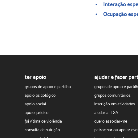
Interação esp
Ocupação esp
ter apoio
ajudar e fazer par
grupos de apoio e partilha
grupos de apoio e partil
apoio psicológico
grupos comunitários
apoio social
inscrição em atividades
apoio jurídico
ajudar a ILGA
fui vítima de violência
quero associar-me
consulta de nutrição
patrocinar ou apoiar eve