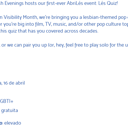
ish Evenings hosts our first-ever AbriLés event: Lés Quiz!
n Visibility Month, we’re bringing you a lesbian-themed pop 
 you’re big into film, TV, music, and/or other pop culture top
 this quiz that has you covered across decades.
r we can pair you up (or, hey, feel free to play solo for the 
a, 16 de abril
LGBTI+
e gratuita
o
: elevado