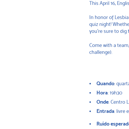
This April 16, Engl
In honor of Lesbia
quiz night! Whether
you’re sure to dig
Come with a team, o
challenge).
Quando
: quart
Hora
: 19h30
Onde
: Centro 
Entrada
: livre 
Ruído esperad