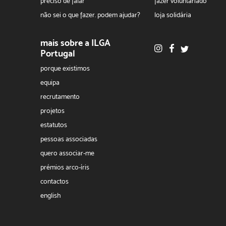
preciso de falar
fazer voluntariado
não sei o que fazer. podem ajudar?
loja solidária
mais sobre a ILGA
Portugal
porque existimos
equipa
recrutamento
projetos
estatutos
pessoas associadas
quero associar-me
prémios arco-íris
contactos
english