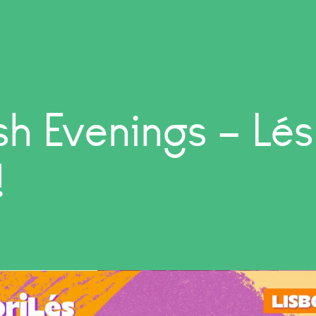
sh Evenings – Lés
!