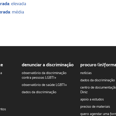
erada
: elevada
erada
: média
te
denunciar a discriminação
procuro (in)form
ha
observatório da discriminação
notícias
contra pessoas LGBTI+
dados da discriminação
observatório de saúde LGBTI+
centro de documentaçã
dados da discriminação
Diniz
apoio a estudos
preciso de materiais
ntos
quero agendar uma fo