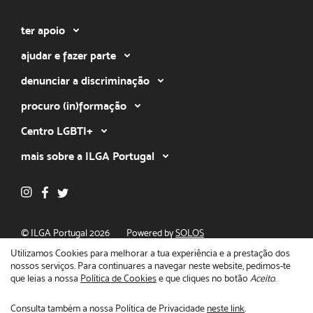
ter apoio
ajudar e fazer parte
denunciar a discriminação
procuro (in)formação
Centro LGBTI+
mais sobre a ILGA Portugal
© ILGA Portugal 2026
Powered by
SOLOS
Política de privacidade
Utilizamos Cookies para melhorar a tua experiência e a prestação dos
nossos serviços. Para continuares a navegar neste website, pedimos-te
que leias a nossa
Política de Cookies
e que cliques no botão
Aceito
.
Consulta também a nossa Política de Privacidade
neste link
.