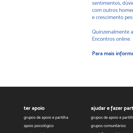
sentimentos, dúvid
com outros homen
e crescimento pes
Quinzenalmente a
Encontros online.
Para mais informa
ter apoio
ajudar e fazer par
grupos de apoio e partilha
grupos de apoio e partil
apoio psicológico
grupos comunitários