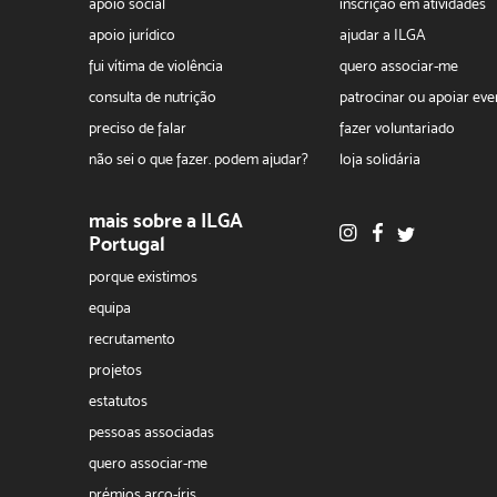
apoio social
inscrição em atividades
apoio jurídico
ajudar a ILGA
fui vítima de violência
quero associar-me
consulta de nutrição
patrocinar ou apoiar eve
preciso de falar
fazer voluntariado
não sei o que fazer. podem ajudar?
loja solidária
mais sobre a ILGA
Portugal
porque existimos
equipa
recrutamento
projetos
estatutos
pessoas associadas
quero associar-me
prémios arco-íris