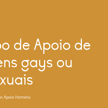
o de Apoio de
ns gays ou
xuais
po Apoio Homens