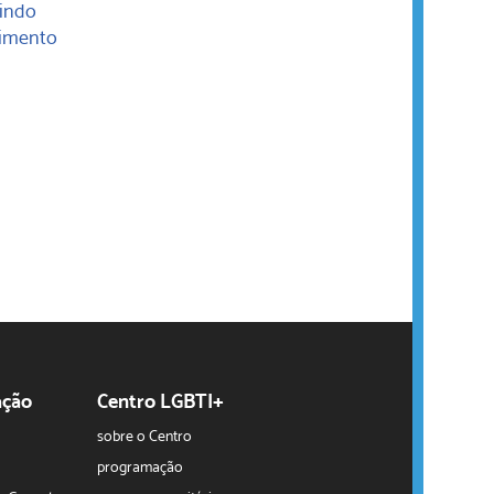
gindo
cimento
ação
Centro LGBTI+
sobre o Centro
programação