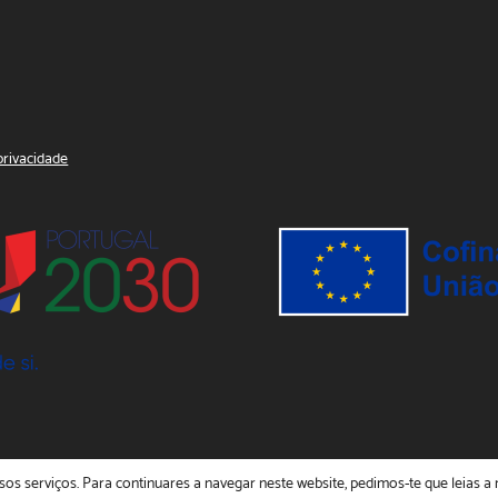
 privacidade
os serviços. Para continuares a navegar neste website, pedimos-te que leias a