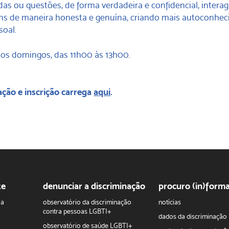
as ou questões, de forma verdadeira e confidencial, intera
s de maneira honesta e genuína, criando mais autoconhe
soal.
os domingos, das 11h00 às 13h00.
ção e inscrição carrega
aqui
.
te
denunciar a discriminação
procuro (in)form
ha
observatório da discriminação
notícias
contra pessoas LGBTI+
dados da discriminação
observatório de saúde LGBTI+