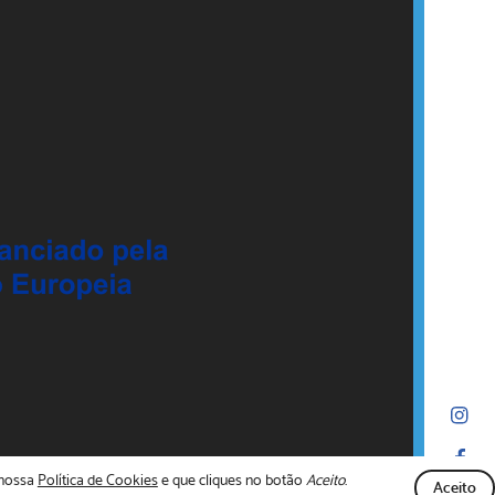
 nossa
Política de Cookies
e que cliques no botão
Aceito
.
Aceito