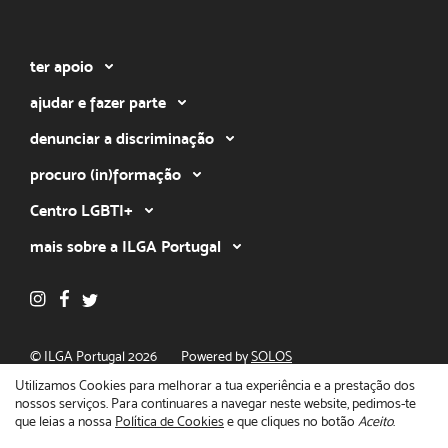
ter apoio
ajudar e fazer parte
denunciar a discriminação
procuro (in)formação
Centro LGBTI+
mais sobre a ILGA Portugal
© ILGA Portugal 2026
Powered by
SOLOS
Política de privacidade
Utilizamos Cookies para melhorar a tua experiência e a prestação dos
nossos serviços. Para continuares a navegar neste website, pedimos-te
que leias a nossa
Política de Cookies
e que cliques no botão
Aceito
.