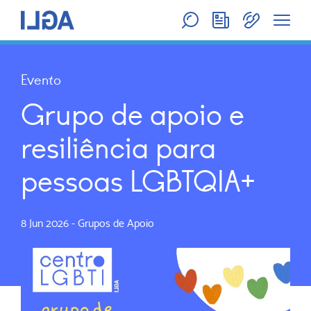
Evento
Grupo de apoio e
resiliência para
pessoas LGBTQIA+
8 Jun 2026
-
Grupos de Apoio