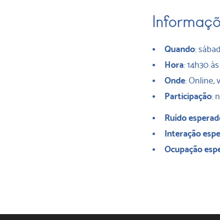
Informaç
Quando
: sábad
Hora
: 14h30 à
Onde
: Online,
Participação
: 
Ruído esperad
Interação esp
Ocupação esp