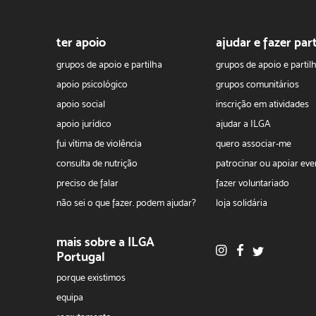
ter apoio
ajudar e fazer par
grupos de apoio e partilha
grupos de apoio e partil
apoio psicológico
grupos comunitários
apoio social
inscrição em atividades
apoio jurídico
ajudar a ILGA
fui vítima de violência
quero associar-me
consulta de nutrição
patrocinar ou apoiar eve
preciso de falar
fazer voluntariado
não sei o que fazer. podem ajudar?
loja solidária
mais sobre a ILGA
Portugal
porque existimos
equipa