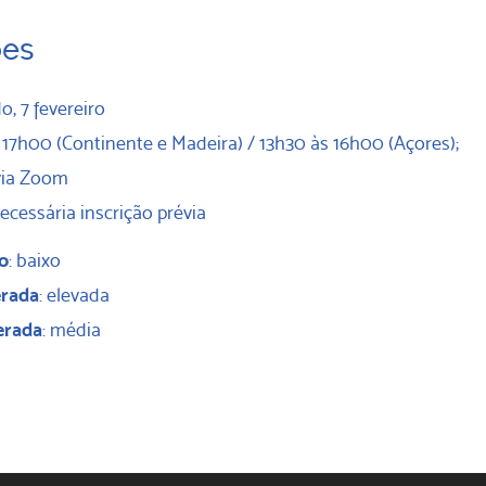
ões
o, 7 fevereiro
s 17h00 (Continente e Madeira) / 13h30 às 16h00 (Açores);
 via Zoom
necessária inscrição prévia
o
: baixo
erada
: elevada
erada
: média