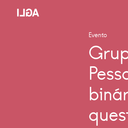
Evento
Grup
Pess
biná
ques