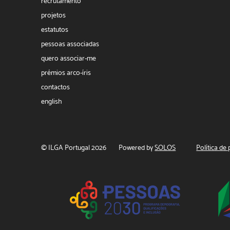
recrutamento
projetos
estatutos
pessoas associadas
quero associar-me
prémios arco-íris
contactos
english
© ILGA Portugal 2026
Powered by
SOLOS
Política de