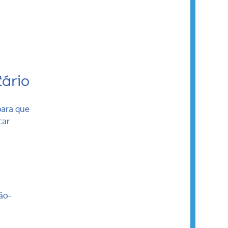
,
tário
para que
car
ão-