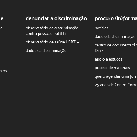
te
denunciar a discriminação
procuro (in)form
ha
observatório da discriminação
notícias
contra pessoas LGBTI+
dados da discriminação
observatório de saúde LGBTI+
centro de documentaçã
dados da discriminação
Diniz
apoio a estudos
preciso de materiais
ntos
quero agendar uma fo
25 anos de Centro Comu