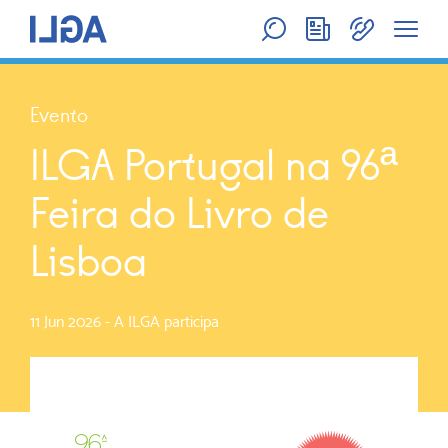
Evento
ILGA Portugal na 96ª
Feira do Livro de
Lisboa
11 Jun 2026
-
A ILGA participa