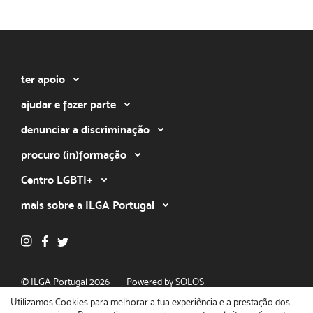
ter apoio
ajudar e fazer parte
denunciar a discriminação
procuro (in)formação
Centro LGBTI+
mais sobre a ILGA Portugal
© ILGA Portugal 2026
Powered by
SOLOS
Política de privacidade
Utilizamos Cookies para melhorar a tua experiência e a prestação dos