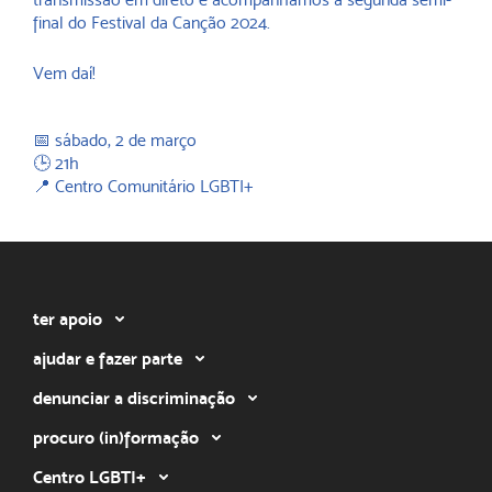
final do Festival da Canção 2024.
Vem daí!
📅 sábado, 2 de março
🕒 21h
📍 Centro Comunitário LGBTI+
ter apoio
ajudar e fazer parte
denunciar a discriminação
procuro (in)formação
Centro LGBTI+