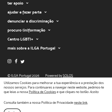
ter apoio
ajudar e fazer parte
denunciar a discriminação
procuro (in)formação
Centro LGBTI+
mais sobre a ILGA Portugal
© ILGA Portugal 2026
Powered by
SOLOS
Política de privacidade
Utilizamos Cookies para melhorar a tua experiência e a prestação dos
nossos serviços. Para continuares a navegar neste website, pedimos-te
que leias a nossa
Política de Cookies
e que cliques no botão
Aceito
.
Consulta também a nossa Política de Privacidade
neste link
.
Fecha
O teu apoio faz a diferença!
Doar agora