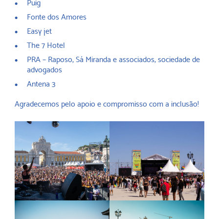
Puig
Fonte dos Amores
Easy jet
The 7 Hotel
PRA – Raposo, Sá Miranda e associados, sociedade de
advogados
Antena 3
Agradecemos pelo apoio e compromisso com a inclusão!