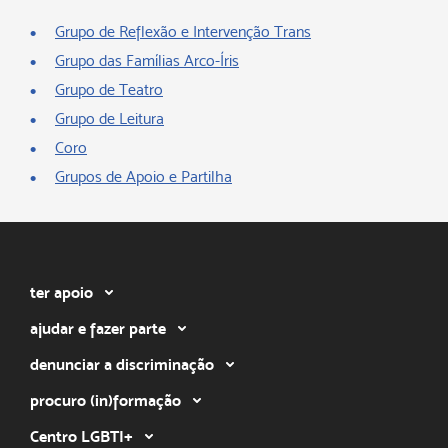
Grupo de Reflexão e Intervenção Trans
Grupo das Famílias Arco-Íris
Grupo de Teatro
Grupo de Leitura
Coro
Grupos de Apoio e Partilha
ter apoio
ajudar e fazer parte
denunciar a discriminação
procuro (in)formação
Centro LGBTI+